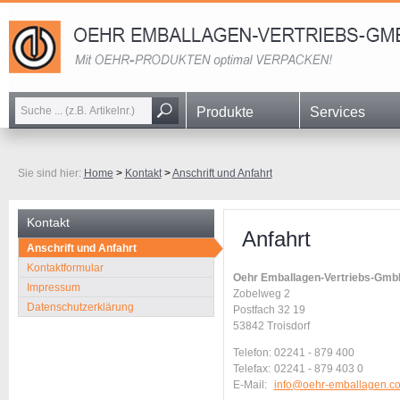
Navigation
Produkte
Services
überspringen
Sie sind hier:
Home
>
Kontakt
>
Anschrift und Anfahrt
Kontakt
Anfahrt
Navigation
Anschrift und Anfahrt
überspringen
Kontaktformular
Oehr Emballagen-Vertriebs-Gm
Impressum
Zobelweg 2
Datenschutzerklärung
Postfach 32 19
53842 Troisdorf
Telefon:
02241 - 879 400
Telefax:
02241 - 879 403 0
E-Mail:
info@oehr-emballagen.c