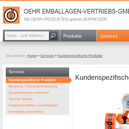
Navigation
Produkte
Services
überspringen
Sie sind hier:
Home
>
Services
>
Kundenspezifische Produkte
Services
Kundenspezifisch
Navigation
Kundenspezifische Produkte
überspringen
Beratung / Terminvereinbarung
Qualitätsmuster anfordern
Service Telefon
Katalog bestellen / downloaden
Newsletter abonnieren