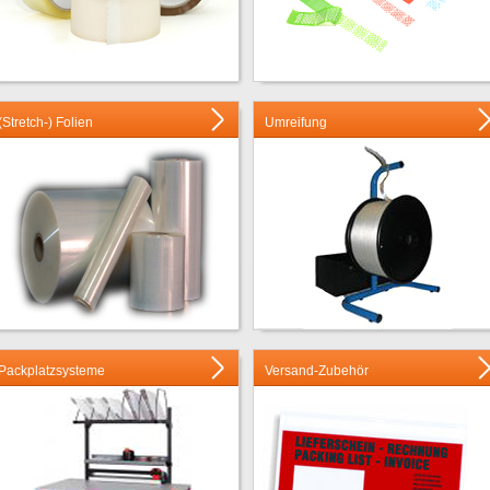
(Stretch-) Folien
Umreifung
Packplatzsysteme
Versand-Zubehör