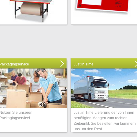
Packagingservice
Just in Time
Nutzen Sie unseren
Just in Time Lieferung der von Ihnen
Packagingservice!
benötigten Mengen zum rechten
Zeitpunkt. Sie bestellen, wir kümmern
uns um den Rest.