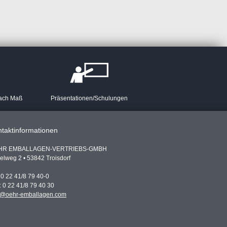
ach Maß
Präsentationen/Schulungen
taktinformationen
HR EMBALLAGEN-VERTRIEBS-GMBH
elweg 2 • 53842 Troisdorf
: 0 22 41/8 79 40-0
: 0 22 41/8 79 40 30
o@oehr-emballagen.com