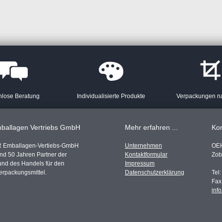
nlose Beratung
Individualisierte Produkte
Verpackungen n
ballagen Vertriebs GmbH
Mehr erfahren ...
Kon
 Emballagen-Vertiebs-GmbH
Unternehmen
OE
und 50 Jahren Partner der
Kontaktformular
Zob
 und des Handels für den
Impressum
erpackungsmittel.
Datenschutzerklärung
Tel
Fax
inf