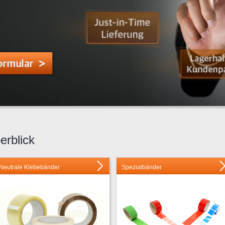
erblick
Neutrale Klebebänder
Spezialbänder