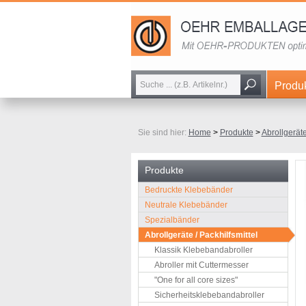
Naviga
Produ
übersp
Sie sind hier:
Home
>
Produkte
>
Abrollgeräte
Produkte
Navigation
Bedruckte Klebebänder
überspringen
Neutrale Klebebänder
Spezialbänder
Abrollgeräte / Packhilfsmittel
Klassik Klebebandabroller
Abroller mit Cuttermesser
"One for all core sizes"
Sicherheitsklebebandabroller