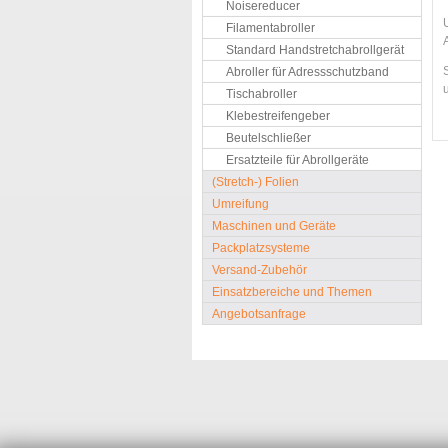
Noisereducer
U
Filamentabroller
Standard Handstretchabrollgerät
S
Abroller für Adressschutzband
Tischabroller
Klebestreifengeber
Beutelschließer
Ersatzteile für Abrollgeräte
(Stretch-) Folien
Umreifung
Maschinen und Geräte
Packplatzsysteme
Versand-Zubehör
Einsatzbereiche und Themen
Angebotsanfrage